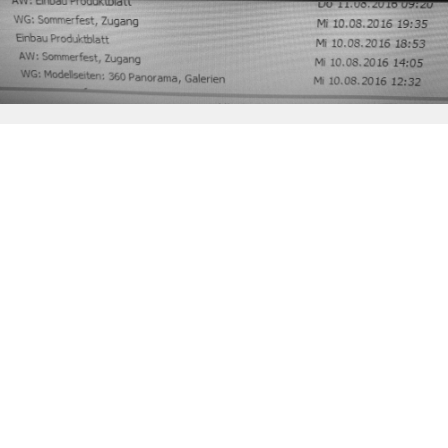
SERVER PROJEKTE
Server Projekte
Besonders die Bereiche Datenschutz, IT-Sicherheit
und Privacy sind aktuelle und wichtige Themen.
Zeitgemäße Sprachen und Frameworks wie
nodejs
oder
symfony
sind eine echte Erleichterung. Daraus
entstehen Projekte wie
lggr
oder andere, noch-in-
Arbeit Projekte.
lggr